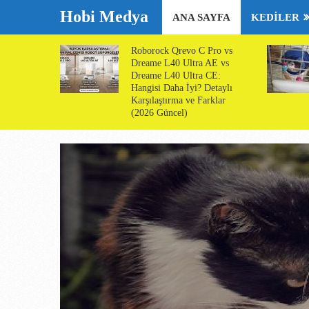
Hobi Medya
ANA SAYFA
KEDILER
Roborock Qrevo C Pro vs
Dreame L40 Ultra AE vs
Dreame L40 Ultra CE:
Hangisi Daha İyi? Detaylı
Karşılaştırma ve Farklar
(2026 Güncel)