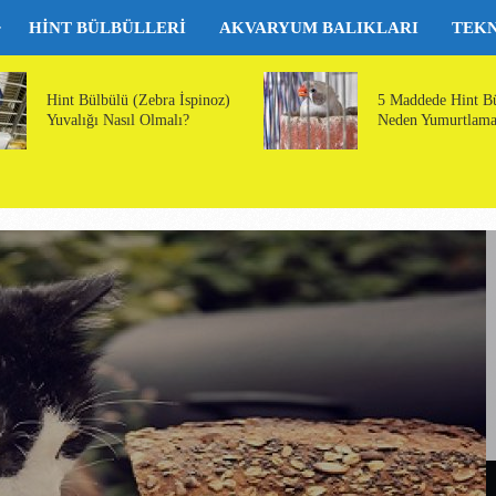
HINT BÜLBÜLLERI
AKVARYUM BALIKLARI
TEK
Hint Bülbülü (Zebra İspinoz)
5 Maddede Hint B
Yuvalığı Nasıl Olmalı?
Neden Yumurtlama