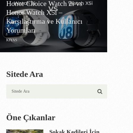
Honor Choice Watch 2i vs
Honor Watch X5i –
Karşılaştırma ve Kullanıcı
Yorumları
KIYAS
Sitede Ara
Öne Çıkanlar
Sokak Kedileri İçin