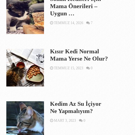
Mama Önerileri –
Uygun …
TEMMUZ 14, 2026
7
Kısır Kedi Normal
Mama Yerse Ne Olur?
TEMMUZ 15, 2023
0
Kedim Az Su İçiyor
Ne Yapmalıyım?
MART 3, 2023
0