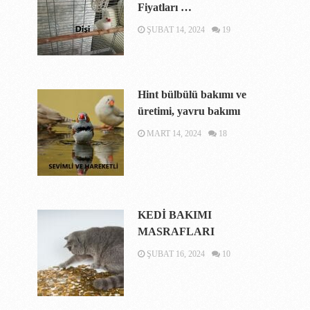
Fiyatları …
ŞUBAT 14, 2024
19
Hint bülbülü bakımı ve
üretimi, yavru bakımı
MART 14, 2024
18
KEDİ BAKIMI
MASRAFLARI
ŞUBAT 16, 2024
10