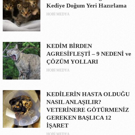
Kediye Doğum Yeri Hazırlama
HOBI MEDYA
KEDİM BİRDEN
AGRESİFLEŞTİ – 9 NEDENİ ve
ÇÖZÜM YOLLARI
HOBI MEDYA
KEDİLERİN HASTA OLDUĞU
NASIL ANLAŞILIR?
VETERİNERE GÖTÜRMENİZ
GEREKEN BAŞLICA 12
İŞARET
HOBI MEDYA