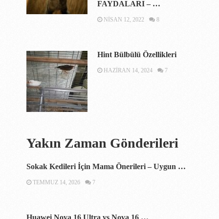
FAYDALARI – …
NISAN 12, 2022
8
Hint Bülbülü Özellikleri
HAZIRAN 14, 2024
7
Yakın Zaman Gönderileri
Sokak Kedileri İçin Mama Önerileri – Uygun …
TEMMUZ 14, 2026
7
Huawei Nova 16 Ultra vs Nova 16 …