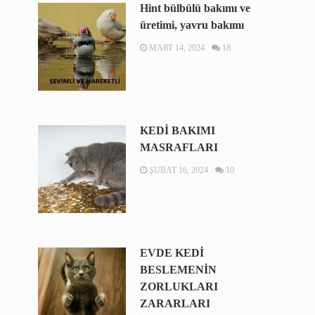
Hint bülbülü bakımı ve
üretimi, yavru bakımı
MART 14, 2024
18
KEDİ BAKIMI
MASRAFLARI
ŞUBAT 16, 2024
10
EVDE KEDİ
BESLEMENİN
ZORLUKLARI
ZARARLARI