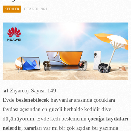
KEDILER
OCAK 31, 2021
Ziyaretçi Sayısı:
149
Evde
beslenebilecek
hayvanlar arasında çocuklara
faydası açısından en güzeli herhalde kedidir diye
düşünüyorum. Evde kedi beslemenin
çocuğa faydaları
nelerdir
, zararları var mı bir çok açıdan bu yazımda