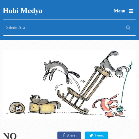
Hobi Medya
Menu
NO
Share
Tweet