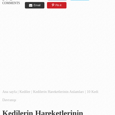
COMMENTS
Email
Pin it
Ana sayfa
|
Kediler
|
Kedilerin Hareketlerinin Anlamları | 10 Kedi
Davranışı
Kedilerin Hareketlerinin