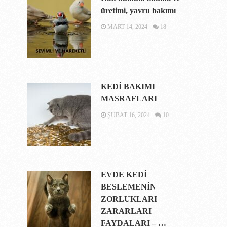
üretimi, yavru bakımı
MART 14, 2024
18
KEDİ BAKIMI
MASRAFLARI
ŞUBAT 16, 2024
10
EVDE KEDİ
BESLEMENİN
ZORLUKLARI
ZARARLARI
FAYDALARI – …