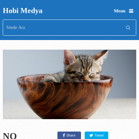
Hobi Medya
Menu
NO
Share
Tweet