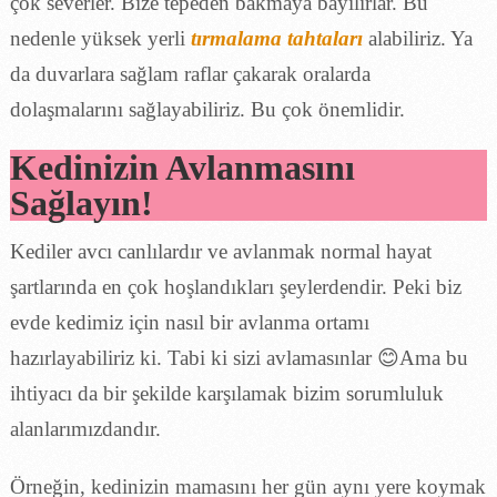
çok severler. Bize tepeden bakmaya bayılırlar. Bu
nedenle yüksek yerli
tırmalama tahtaları
alabiliriz. Ya
da duvarlara sağlam raflar çakarak oralarda
dolaşmalarını sağlayabiliriz. Bu çok önemlidir.
Kedinizin Avlanmasını
Sağlayın!
Kediler avcı canlılardır ve avlanmak normal hayat
şartlarında en çok hoşlandıkları şeylerdendir. Peki biz
evde kedimiz için nasıl bir avlanma ortamı
hazırlayabiliriz ki. Tabi ki sizi avlamasınlar 😊Ama bu
ihtiyacı da bir şekilde karşılamak bizim sorumluluk
alanlarımızdandır.
Örneğin, kedinizin mamasını her gün aynı yere koymak