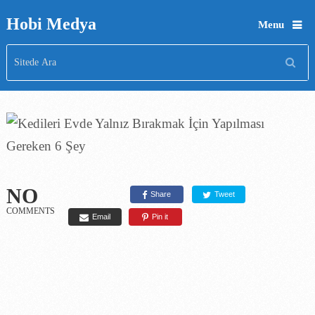
Hobi Medya
Menu
NO
Share
Tweet
COMMENTS
Email
Pin it