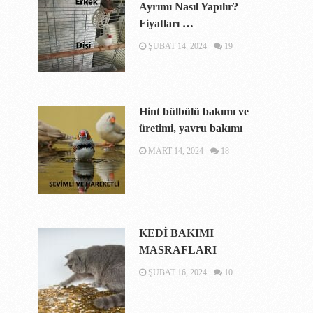
Ayrımı Nasıl Yapılır?
Fiyatları …
ŞUBAT 14, 2024
19
Hint bülbülü bakımı ve
üretimi, yavru bakımı
MART 14, 2024
18
KEDİ BAKIMI
MASRAFLARI
ŞUBAT 16, 2024
10