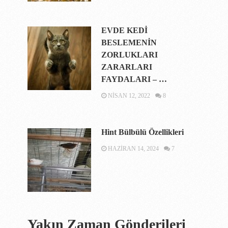
EVDE KEDİ
BESLEMENİN
ZORLUKLARI
ZARARLARI
FAYDALARI – …
NISAN 12, 2022
8
Hint Bülbülü Özellikleri
HAZIRAN 14, 2024
7
Yakın Zaman Gönderileri