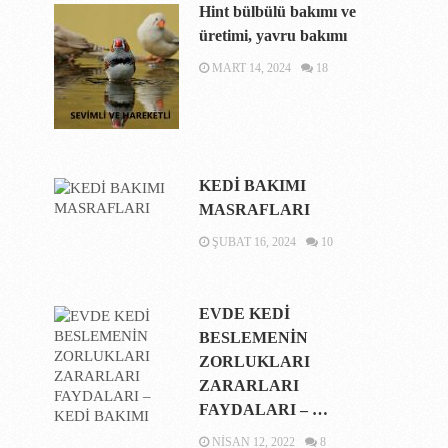
Hint bülbülü bakımı ve
üretimi, yavru bakımı
MART 14, 2024
18
KEDİ BAKIMI
MASRAFLARI
ŞUBAT 16, 2024
10
EVDE KEDİ
BESLEMENİN
ZORLUKLARI
ZARARLARI
FAYDALARI – …
NISAN 12, 2022
8