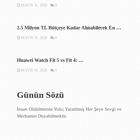
MAYIS 31, 2026
0
2.5 Milyon TL Bütçeye Kadar Alınabilecek En …
MAYIS 26, 2026
0
Huawei Watch Fit 5 vs Fit 4: …
MAYIS 10, 2026
0
Günün Sözü
İnsan Olabilmenin Yolu; Yaratılmış Her Şeye Sevgi ve
Merhamet Duyabilmektir.