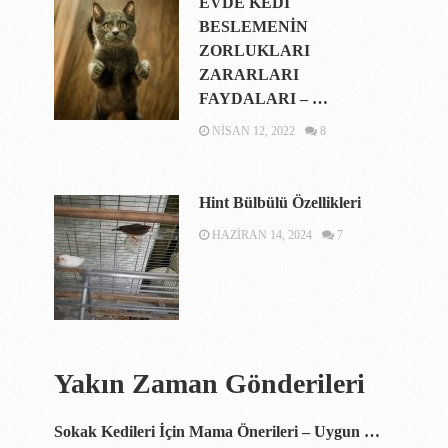
EVDE KEDİ
BESLEMENİN
ZORLUKLARI
ZARARLARI
FAYDALARI – …
NISAN 12, 2022
8
Hint Bülbülü Özellikleri
HAZIRAN 14, 2024
7
Yakın Zaman Gönderileri
Sokak Kedileri İçin Mama Önerileri – Uygun …