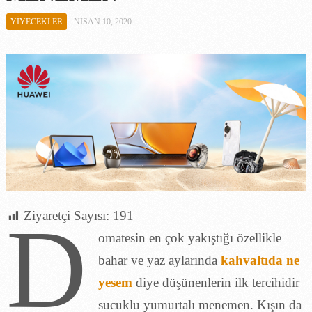
YIYECEKLER
NISAN 10, 2020
D
Ziyaretçi Sayısı:
191
omatesin en çok yakıştığı özellikle
bahar ve yaz aylarında
kahvaltıda ne
yesem
diye düşünenlerin ilk tercihidir
sucuklu yumurtalı menemen. Kışın da