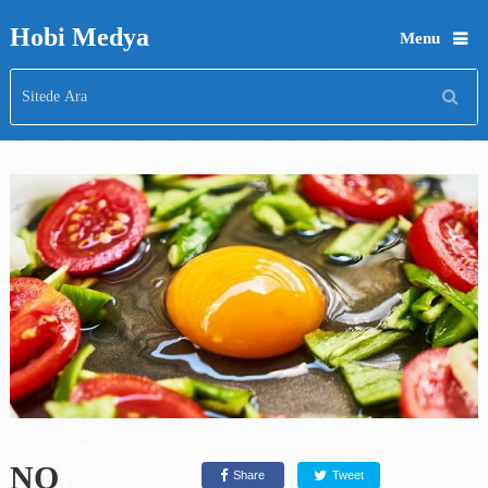
Hobi Medya
Menu
NO
Share
Tweet