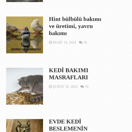
Hint bülbülü bakımı
ve üretimi, yavru
bakımı
MART 14, 2024
18
KEDİ BAKIMI
MASRAFLARI
ŞUBAT 16, 2024
10
EVDE KEDİ
BESLEMENİN