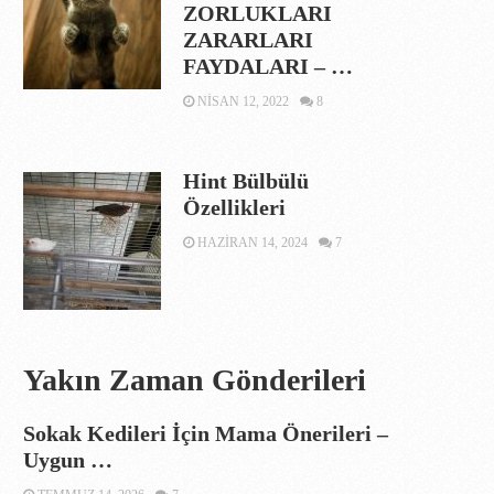
ZORLUKLARI
ZARARLARI
FAYDALARI – …
NISAN 12, 2022
8
Hint Bülbülü
Özellikleri
HAZIRAN 14, 2024
7
Yakın Zaman Gönderileri
Sokak Kedileri İçin Mama Önerileri –
Uygun …