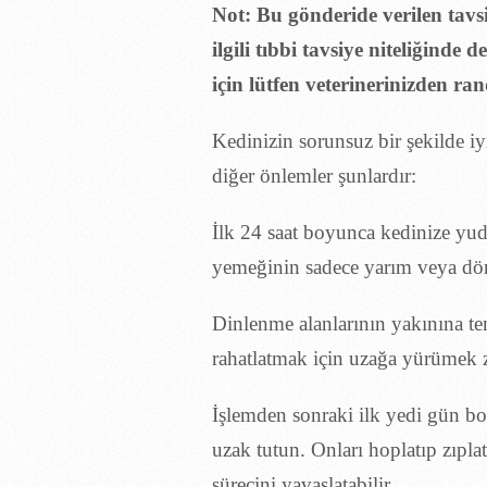
Not: Bu gönderide verilen tavsi
ilgili tıbbi tavsiye niteliğind
için lütfen veterinerinizden ran
Kedinizin sorunsuz bir şekilde 
diğer önlemler şunlardır:
İlk 24 saat boyunca kedinize yud
yemeğinin sadece yarım veya dört
Dinlenme alanlarının yakınına tem
rahatlatmak için uzağa yürümek 
İşlemden sonraki ilk yedi gün boy
uzak tutun. Onları hoplatıp zıpl
sürecini yavaşlatabilir.