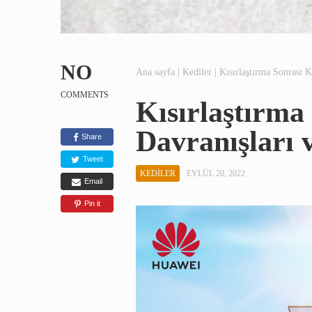
NO
Ana sayfa
|
Kediler
|
Kısırlaştırma Sonrası K
COMMENTS
Kısırlaştırma
Davranışları v
Share
Tweet
KEDILER
EYLÜL 20, 2022
Email
Pin it