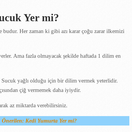
ucuk Yer mi?
de budur. Her zaman ki gibi azı karar çoğu zarar ilkemizi
yerler. Ama fazla olmayacak şekilde haftada 1 dilim en
. Sucuk yağlı olduğu için bir dilim vermek yeterlidir.
açısından çiğ vermemek daha iyiydir.
rak az miktarda verebilirsiniz.
n Önerilen: Kedi Yumurta Yer mi?
Maması Yer mi? Köpekler