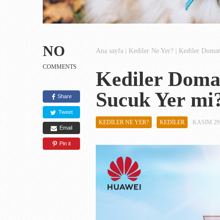
NO
Ana sayfa
|
Kediler Ne Yer?
|
Kediler Domat
COMMENTS
Kediler Doma
Sucuk Yer mi?
Share
Tweet
KEDILER NE YER?
KEDILER
KASIM 29,
Email
Pin it