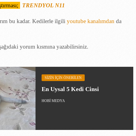
rım bu kadar. Kedilerle ilgili
youtube kanalımdan
da
aşağıdaki yorum kısmına yazabilirsiniz.
SIZIN IÇIN ÖNERILEN
En Uysal 5 Kedi Cinsi
HOBI MEDYA