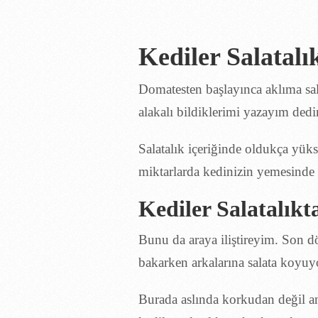
Kediler Salatalı
Domatesten başlayınca aklıma sal
alakalı bildiklerimi yazayım ded
Salatalık içeriğinde oldukça yüks
miktarlarda kedinizin yemesinde 
Kediler Salatalık
Bunu da araya iliştireyim. Son d
bakarken arkalarına salata koyuy
Burada aslında korkudan değil an
kediler salatalıktan korkmazlar.