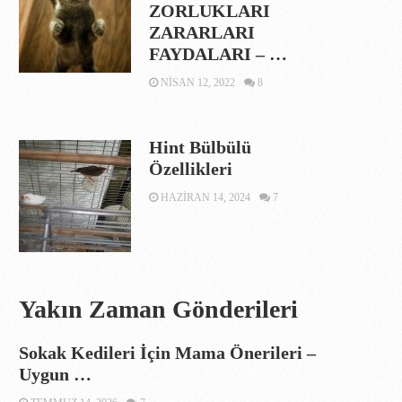
ZORLUKLARI
ZARARLARI
FAYDALARI – …
NISAN 12, 2022
8
Hint Bülbülü
Özellikleri
HAZIRAN 14, 2024
7
Yakın Zaman Gönderileri
Sokak Kedileri İçin Mama Önerileri –
Uygun …