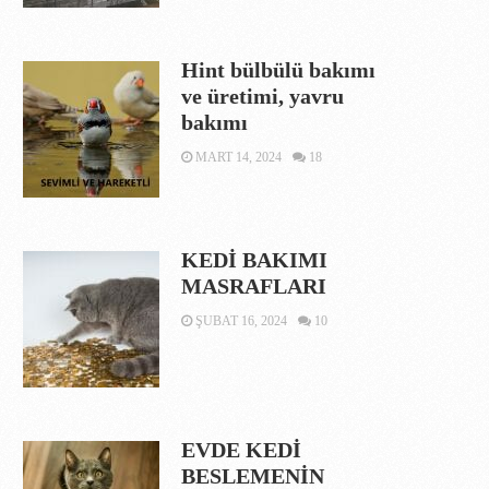
Hint bülbülü bakımı
ve üretimi, yavru
bakımı
MART 14, 2024
18
KEDİ BAKIMI
MASRAFLARI
ŞUBAT 16, 2024
10
EVDE KEDİ
BESLEMENİN