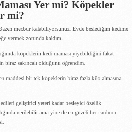
r mi?
 Bazen mecbur kalabiliyorsunuz. Evde beslediğim kedime
eğe vermek zorunda kaldım.
rdığımda köpeklerin kedi maması yiyebildiğini fakat
n biraz sakıncalı olduğunu öğrendim.
en maddesi bir tek köpeklerin biraz fazla kilo almasına
ileri geliştirici yeteri kadar besleyici özellik
ında verilebilir ama yine de en güzeli her canlının
i.
ştırması;
TRENDYOL
N11