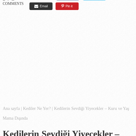
COMMENTS
Email
Pin it
Ana sayfa
|
Kediler Ne Yer?
|
Kedilerin Sevdiği Yiyecekler – Kuru ve Yaş
Mama Dışında
Kedilerin Sevdiği Yiyecekler –