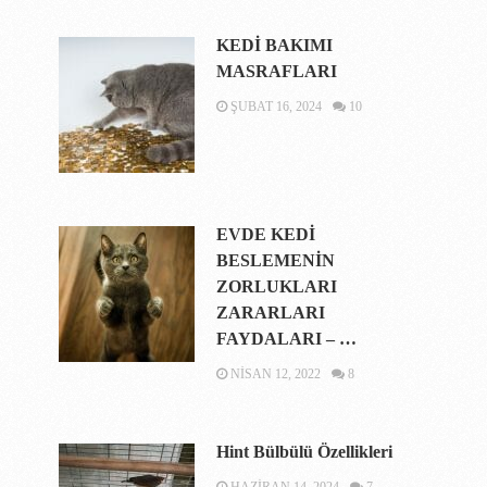
KEDİ BAKIMI
MASRAFLARI
ŞUBAT 16, 2024
10
EVDE KEDİ
BESLEMENİN
ZORLUKLARI
ZARARLARI
FAYDALARI – …
NISAN 12, 2022
8
Hint Bülbülü Özellikleri