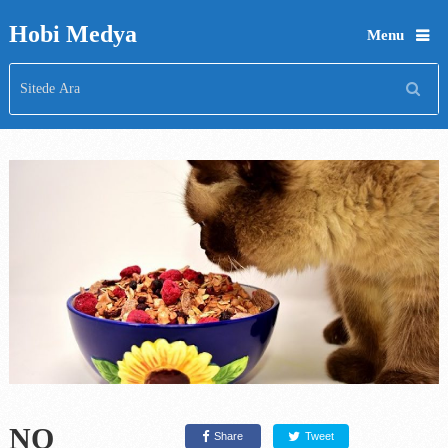
Hobi Medya
Menu
NO
Share
Tweet